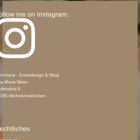
ollow me on Instagram:
hoVaria - Eventdesign & Shop
sa Marie Maier
lletsthal 8
185 Michelsneukirchen
echtliches
pressum